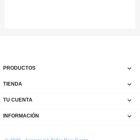

PRODUCTOS

TIENDA

TU CUENTA
keyboard_arrow_down
INFORMACIÓN