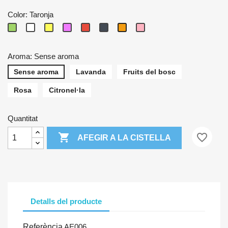
Color: Taronja
Verd
Blanc
Groc
Lila
Vermell
Negre
Taronja
Rosa
Aroma: Sense aroma
Sense aroma
Lavanda
Fruits del bosc
Rosa
Citronel·la
Quantitat

favorite_border
AFEGIR A LA CISTELLA
Detalls del producte
Referència
AE006