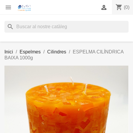
shopping_cart


(0)
search
Inici
Espelmes
Cilindres
ESPELMA CILÍNDRICA
BAIXA 1000g