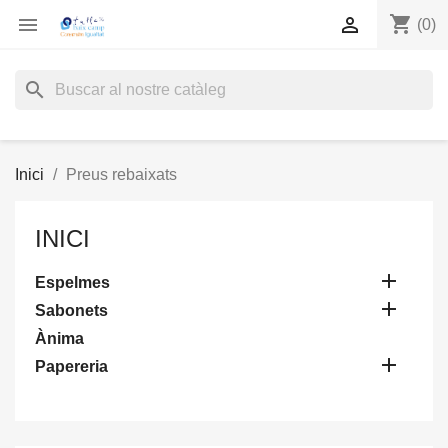
shopping_cart


(0)
search
Inici
Preus rebaixats
INICI

Espelmes

Sabonets
Ànima

Papereria