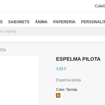
Catal
S
SABONETS
ÀNIMA
PAPERERIA
PERSONALI
OTA
ESPELMA PILOTA
3,50 €
Espelma pilota
Color: Taronja
Taronja