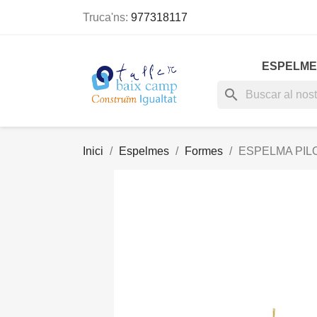
Truca'ns:
977318117
ESPELME
search
Inici
Espelmes
Formes
ESPELMA PIL